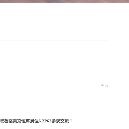
넶
32
您莅临美克恒辉展位6.2P62参观交流！